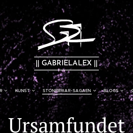
|| GABRIELALEX ||
R
KUNST
STONEBRIAR-SAGAEN
BLOGS
Ursamfundet