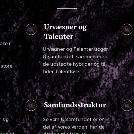
Urvæsner og
Talenter
lle i
Urvæsner og Talenter udgør
Ursamfundet, sammen med
de udstødte hybrider og til
 store
tider Talentløse.
Samfundsstruktur
 sig
Selvom Ursamfundet er en
del af vores verden, har de