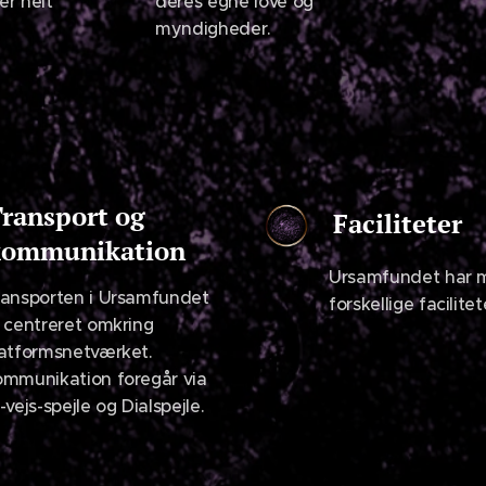
er helt
deres egne love og
myndigheder.
ransport og
Faciliteter
kommunikation
Ursamfundet har 
ransporten i Ursamfundet
forskellige facilitet
 centreret omkring
atformsnetværket.
mmunikation foregår via
-vejs-spejle og Dialspejle.