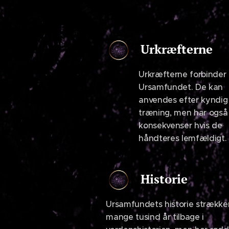
Urkræfterne
Urkræfterne forbinder a
Ursamfundet. De kan
anvendes efter kyndig
træning, men har også
konsekvenser hvis de
håndteres lemfældigt.
Historie
Ursamfundets historie strækker
mange tusind år tilbage i