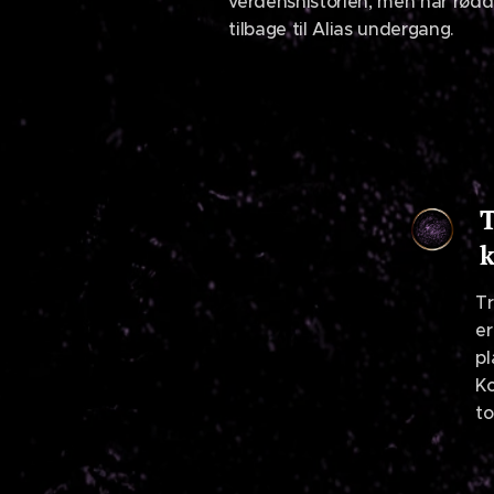
verdenshistorien, men har rødd
tilbage til Alias undergang.
T
T
er
pl
Ko
to