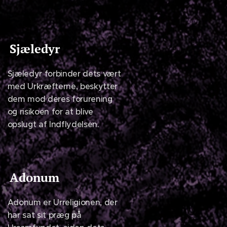
Sjæledyr
Sjæledyr forbinder dets vært
med Urkræfterne, beskytter
dem mod deres forurening
og risikoen for at blive
opslugt af Indflydelsen.
Adonum
Adonum er Urreligionen, der
har sat sit præg på