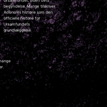
Ursamfundet, siden dets
begyndelse. Mange tilskriver
Adonums historie som den
officielle historie for
Ursamfundets
grundlæggelse.
mange
er.