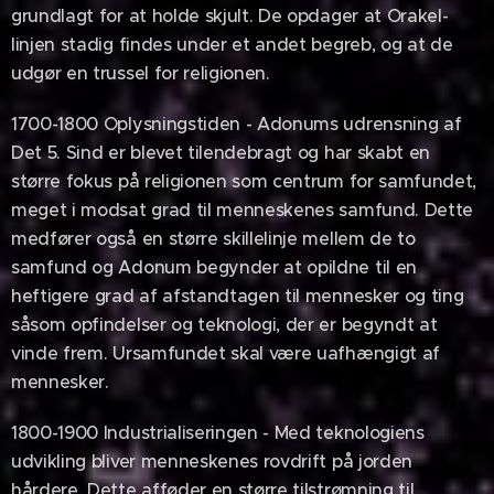
grundlagt for at holde skjult. De opdager at Orakel-
linjen stadig findes under et andet begreb, og at de
udgør en trussel for religionen.
1700-1800 Oplysningstiden - Adonums udrensning af
Det 5. Sind er blevet tilendebragt og har skabt en
større fokus på religionen som centrum for samfundet,
meget i modsat grad til menneskenes samfund. Dette
medfører også en større skillelinje mellem de to
samfund og Adonum begynder at opildne til en
heftigere grad af afstandtagen til mennesker og ting
såsom opfindelser og teknologi, der er begyndt at
vinde frem. Ursamfundet skal være uafhængigt af
mennesker.
1800-1900 Industrialiseringen - Med teknologiens
udvikling bliver menneskenes rovdrift på jorden
hårdere. Dette afføder en større tilstrømning til