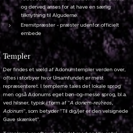
og derved anses for at have en særlig
tilknytning til Alguderne.
Eremitpræster - præster udenfor officielt
embede
Templer
Der findes et væld af Adonumtempler verden over,
oftes i storbyer hvor Ursamfundet er mest
repræsenteret. I templerne tales det lokale sprog
men også Adonums eget bøn-og-messe sprog, bl.a.
ved hilsner, typisk i form af "
A donem-rei/reos,
Adonum
", som betyder "Til dig/jer er den velsignede
Gave skænket".