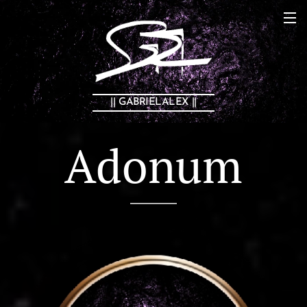
|| GABRIELALEX ||
Adonum