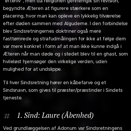
"efterliv", men da religionen gennemgik sin revision,
begyndte Æteren at figurere stærkere som en
placering, hvor man kan opleve en lykkelig tilværelse
efter døden sammen med Alguderne. I den forbindelse
blev Sindsretningernes doktriner også mere
fasttømrede og strafudmålingen for ikke at følge dem
var mere konkret i form af at man ikke kunne indgå i
Æteren når man døde og i stedet blev til en ghast, som
hvileløst hjemsøger den virkelige verden, uden
mulighed for at undslippe.
Til hver Sindsretning hører en kåbefarve og et
Sindsnavn, som gives til præster/præstinder i Sindets
tjeneste.
1. Sind: Laure (Åbenhed)
Ved grundlæggelsen af Adonum var Sindsretningens