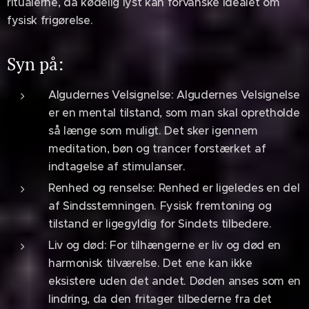
ritualerne, da kødelig lyst kan forvanske idealet om
fysisk frigørelse.
Syn på:
Algudernes Velsignelse: Algudernes Velsignelse
er en mental tilstand, som man skal opretholde
så længe som muligt. Det sker igennem
meditation, bøn og trancer forstærket af
indtagelse af stimulanser.
Renhed og renselse: Renhed er ligeledes en del
af Sindsstemningen. Fysisk fremtoning og
tilstand er ligegyldig for Sindets tilbedere.
Liv og død: For tilhængerne er liv og død en
harmonisk tilværelse. Det ene kan ikke
eksistere uden det andet. Døden anses som en
lindring, da den fritager tilbederne fra det