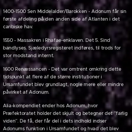
1400-1500 Sen Middelalder/Barokken - Adonum får sin
første afdeling på den anden side af Atlanten i det
caribiske hav.
1550 - Massakren i Rhafae-enklaven. Det 5. Sind
bandlyses. Sjæledyrsregisteret indføres, til trods for
stor modstand internt.
1600 Renæssancen - Det var omtrent omkring dette
tidspunkt at flere af de større institutioner i
Ursamfundet blev grundlagt, nogle mere eller mindre
påvirket af Adonum.
Alia-kompendiet ender hos Adonum, hvor
Præfektoratet holder det skjult og betegner det "farlig
viden". De få, der får del i dets indhold indser
Adonums funktion i Ursamfundet og hvad det blev