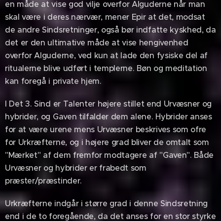
en måde at vise god vilje overfor Alguderne når man
skal være i deres nærvær, mener Epir at det, modsat
de andre Sindsretninger, også bør indfatte kyskhed, da
det er den ultimative måde at vise hengivenhed
overfor Alguderne, ved kun at lade den fysiske del af
ritualerne blive udført i templerne. Bøn og meditation
kan foregå i private hjem.
I Det 3. Sind er Talenter højere stillet end Urvæsner og
hybrider, og Gaven tilfalder dem alene. Hybrider anses
for at være urene mens Urvæsner beskrives som ofre
for Urkræfterne, og i højere grad bliver de omtalt som
"Mærket" af dem fremfor modtagere af "Gaven". Både
Urvæsner og hybrider er frabedt som
præster/præstinder.
Urkræfterne indgår i større grad i denne Sindsretning
end i de to foregående, da det anses for en stor styrke