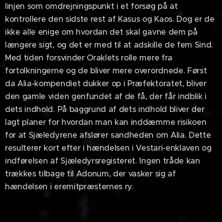
linjen som omdrejningspunkt i et forsøg på at
kontrollere den sidste rest af Kasus og Kaos. Dog er de
ikke alle enige om hvordan det skal gavne dem på
længere sigt, og det er med til at adskille de fem Sind.
Med tiden forsvinder Oraklets rolle mere fra
fortolkningerne og de bliver mere overordnede. Først
da Alia-kompendiet dukker op i Præfektoratet, bliver
den gamle viden genfundet af de få, der får indblik i
dets indhold. På baggrund af dets indhold bliver der
lagt planer for hvordan man kan inddæmme risikoen
for at Sjæledyrene afslører sandheden om Alia. Dette
resulterer kort efter i hændelsen i Vestari-enklaven og
indførelsen af Sjæledyrsregisteret. Ingen tråde kan
trækkes tilbage til Adonum, der vasker sig af
hændelsen i eremitpræsternes ry.