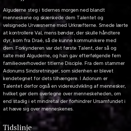
Alguderne steg i tidernes morgen ned blandt
menneskene og skænkede dem Talentet og
velsignede Urvæsnerne med Urkræfterne. Smede lærte
at kontrollere Val, mens bønder, der skulle håndtere
dyr, kom fra Draé, så de kunne kommunikere med
dem. Forkynderen var det første Talent, der så og
talte med Alguderne, og han gav efterfølgende fem
familieoverhoveder titlerne Disciple. Fra dem stammer
Adonums Sindsretninger, som sidenhen er blevet
kendetegnet for dets tilhængere. I Adonum er
Talentet derfor også en videreudvikling af mennesker,
hvilket gør dem overlegne over menneskeheden, om
end stadig i et mindretal der forhindrer Ursamfundet i
at hæve sig over menneskenes.
Tidslinje