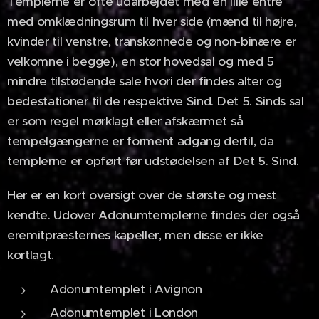
Templerne er ofte udarbejdet med en lille entré
med omklædningsrum til hver side (mænd til højre,
kvinder til venstre, transkønnede og non-binære er
velkomne i begge), en stor hovedsal og med 5
mindre tilstødende sale hvori der findes alter og
bedestationer til de respektive Sind. Det 5. Sinds sal
er som regel mørklagt eller afskærmet så
tempelgængerne er forment adgang dertil, da
templerne er opført før udstødelsen af Det 5. Sind.
Her er en kort oversigt over de største og mest
kendte. Udover Adonumtemplerne findes der også
eremitpræsternes kapeller, men disse er ikke
kortlagt.
Adonumtemplet i Avignon
Adonumtemplet i London