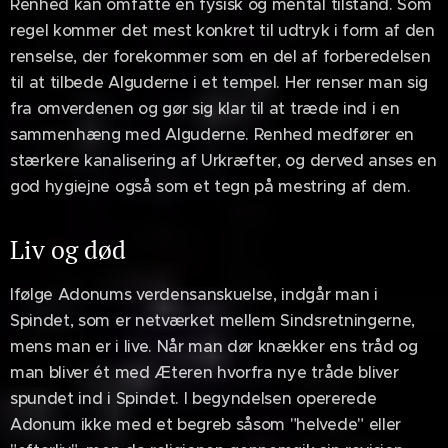
Renhed kan omfatte en fysisk og mental tilstand. Som
regel kommer det mest konkret til udtryk i form af den
renselse, der forekommer som en del af forberedelsen
til at tilbede Alguderne i et tempel. Her renser man sig
fra omverdenen og gør sig klar til at træde ind i en
sammenhæng med Alguderne. Renhed medfører en
stærkere kanalisering af Urkræfter, og derved anses en
god hygiejne også som et tegn på mestring af dem.
Liv og død
Ifølge Adonums verdensanskuelse, indgår man i
Spindet, som er netværket mellem Sindsretningerne,
mens man er i live. Når man dør knækker ens tråd og
man bliver ét med Æteren hvorfra nye tråde bliver
spundet ind i Spindet. I begyndelsen opererede
Adonum ikke med et begreb såsom "helvede" eller