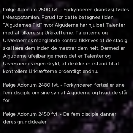
Ifølge Adonum 2500 fvt. - Forkynderen (kønsløs) fødes
i Mesopotamien. Forud for dette betegnes tiden
"Algudernes Tid" hvor Alguderne har hjulpet Talenter
med at tillære sig Urkræfterne. Talenterne og
Urvæsnernes manglende kontrol tilskrives at de stadig
skal lære dem inden de mestrer dem helt. Dermed er
Alguderne ufejlbarlige mens det er Talenter og
Urvæsnernes egen skyld, at de ikke er i stand til at
kontrollere Urkræfterne ordentligt endnu.
Ifølge Adonum 2480 fvt. - Forkynderen fortæller sine
fem disciple om sine syn af Alguderne og hvad de står
for.
Ifølge Adonum 2450 fvt. - De fem disciple danner
deres grundidealer