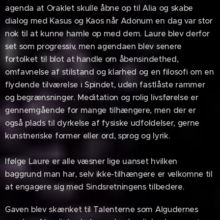
agenda at Oraklet skulle åbne op til Alia og skabe
dialog med Kasus og Kaos når Adonum en dag var stor
nok til at kunne hamle op med dem. Laure blev derfor
set som progressiv, men agendaen blev senere
fortolket til blot at handle om åbensindethed,
omfavnelse af stilstand og klarhed og en filosofi om en
flydende tilværelse i Spindet, uden fastlåste rammer
og begrænsninger. Meditation og rolig livsførelse er
gennemgående for mange tilhængere, men der er
også plads til dyrkelse af fysiske udfoldelser, gerne
kunstneriske former eller ord, sprog og lyrik.
Ifølge Laure er alle væsner lige uanset hvilken
baggrund man har, selv ikke-tilhængere er velkomne til
at engagere sig med Sindsretningens tilbedere.
Gaven blev skænket til Talenterne som Algudernes