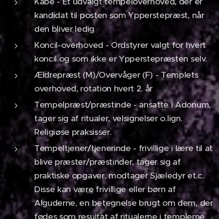
Kåbe - Et udvalgt tempeloverhoved, der er
kandidat til posten som Ypperstepræst, når
den bliver ledig
Koncil-overhoved - Ordstyrer valgt for hvert
koncil og som ikke er Ypperstepræsten selv.
Ældrepræst (M)/Overvåger (F) - Templets
overhoved, rotation hvert 2. år
Tempelpræst/præstinde - ansatte i Adonum,
tager sig af ritualer, velsignelser o.lign.
Religiøse praksisser.
Tempeltjener/tjenerinde - frivillige i lære til at
blive præster/præstinder, tager sig af
praktiske opgaver, modtager Sjæledyr et.c.
Disse kan være frivillige eller børn af
Alguderne, en betegnelse brugt om dem, der
fødes som resultat af ritualerne i templerne