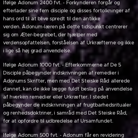
Ifølge Adonum 2400 fvt. - Forkynderen forgår og
efterlader sine fem disciple og disses fortolkninger af
hans ord til at blive spredt til den antikke
verden. Adonum-læren på dette tidspunkt centrerer
sig om Æter-begrebet, der hjælper med
verdensopfattelsen, forståelsen af Urkræfterne og ikke
i lige så høj grad anvendelse.
Ifølge Adonum 1000 fvt. - Efterkommerne af De 5
Disciple påbegynder indskrivningen af remedier i
Adonums Skrifter, men med Det Steiske Råd allerede
dannet, kan de ikke lægge fuldt beslag på anvendelse
af hverken remedier eller Urkræfter. I stedet
påbegynder de indskrivningen af frugtbarhedsritualer
og renhedsdoktriner, i samråd med Det Steiske Råd,
for at opfordre til udbredelse af Ursamfundet.
Ifølge Adonum 500 fvt. - Adonum får en revidering