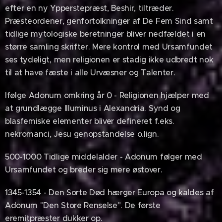
efter en ny Ypperstepræst, Beshir, tiltræder.
Præsteordener, genfortolkninger af De Fem Sind samt
tidlige mytologiske beretninger bliver nedfældet i en
større samling skrifter. Mere kontrol med Ursamfundet
ses tydeligt, men religionen er stadig ikke udbredt nok
til at have fæste i alle Urvæsner og Talenter.
Ifølge Adonum omkring år 0 - Religionen hjælper med
at grundlægge Illuminus i Alexandria. Synd og
blasfemiske elementer bliver defineret f.eks.
nekromanci, Jesu genopstandelse o.lign.
500-1000 Tidlige middelalder - Adonum følger med
Ursamfundet og breder sig mere østover.
1345-1354 - Den Sorte Død hærger Europa og kaldes af
Adonum "Den Store Renselse". De første
eremitpræster dukker op.