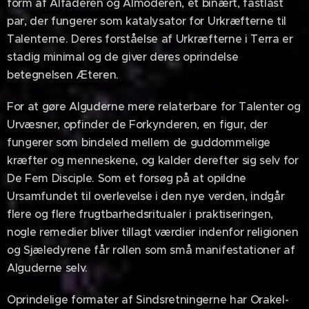
form af Alfaderen og Almoderen, et binært, fastlåst
par, der fungerer som katalysator for Urkræfterne til
Talenterne. Deres forståelse af Urkræfterne i Terra er
stadig minimal og de giver deres oprindelse
betegnelsen Æteren.
For at gøre Alguderne mere relaterbare for Talenter og
Urvæsner, opfinder de Forkynderen, en figur, der
fungerer som bindeled mellem de guddommelige
kræfter og menneskene, og kalder derefter sig selv for
De Fem Disciple. Som et forsøg på at opildne
Ursamfundet til overlevelse i den nye verden, indgår
flere og flere frugtbarhedsritualer i praktiseringen,
nogle remedier bliver tillagt værdier indenfor religionen
og Sjæledyrene får rollen som små manifestationer af
Alguderne selv.
Oprindelige formater af Sindsretningerne har Orakel-