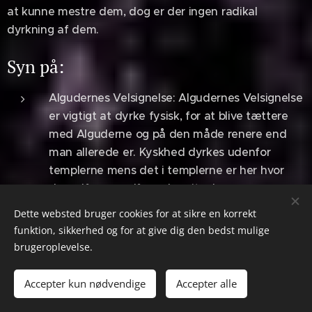
at kunne mestre dem, dog er der ingen radikal
dyrkning af dem.
Syn på:
Algudernes Velsignelse: Algudernes Velsignelse
er vigtigt at dyrke fysisk, for at blive tættere
med Alguderne og på den måde renere end
man allerede er. Kyskhed dyrkes udenfor
templerne mens det i templerne er her hvor
der udføres undfangelsesritualer.
Renhed og renselse: Renhed og renselse sker
Dette websted bruger cookies for at sikre en korrekt
ikke udelukkende gennem vask og hygiejne.
funktion, sikkerhed og for at give dig den bedst mulige
Det kan også handle om renhed i slægter,
brugeroplevelse.
blodsbånd og Sindsstemning. Pynteting,
smykker og lignende anses for urene.
Accepter kun nødvendige
Accepter alle
Tildækkelse, maskering og i ekstreme tilfælde