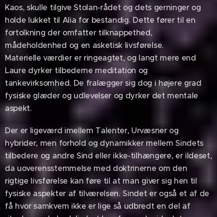
Kaos, skulle tilgive Stolan-rådet og dets gerninger og
holde lukket til Alia for bestandig. Dette fører til en
fortolkning der omfatter tilknappethed,
mådeholdenhed og en asketisk livsførelse.
Materielle værdier er ringeagtet, og langt mere end
Laure dyrker tilbederne meditation og
tankevirksomhed. De fralægger sig dog i højere grad
fysiske glæder og udlevelser og dyrker det mentale
aspekt.
Der er ligeværd imellem Talenter, Urvæsner og
hybrider, men forhold og dynamikker mellem Sindets
tilbedere og andre Sind eller ikke-tilhængere, er ildeset,
da uoverensstemmelse med doktrinerne om den
rigtige livsførelse kan føre til at man giver sig hen til
fysiske aspekter af tilværelsen. Sindet er også et af de
få hvor samkvem ikke er lige så udbredt en del af