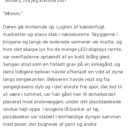
"Anders, må jeg komme ind?"
"Mhmm."
Døren gik knirkende op. Lugten af kælderfugt,
madrester og snavs stak i næseborene. Skyggerne i
krogene og langs de isolerede varmerør var matte, og
hvor det skarpe lys fra de mange LED-displays ramte,
var overfladerne optændt af en kold, blålig glød.
Sengen stod som en forladt grav på en kirkegård, og
dens tidligere beboer havde efterladt en vold af dyne
langs sengekanten. Beboeren havde rejst sig fra
sengegravens dyb og i det eneste frie spor, der lod til
at være i rummet, var han gået hen til skrivebordet
placeret mod endevæggen, under det plastdækkede
vindue højt oppe. I krogene lå bunker af tøj,
pizzabakker var stablet i lemfældige dynger sammen
med poser, der bugnede af pant og andre