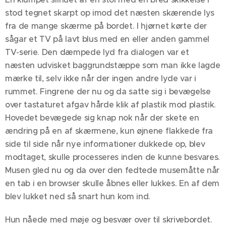
stod tegnet skarpt op imod det næsten skærende lys
fra de mange skærme på bordet. I hjørnet kørte der
sågar et TV på lavt blus med en eller anden gammel
TV-serie. Den dæmpede lyd fra dialogen var et
næsten udvisket baggrundstæppe som man ikke lagde
mærke til, selv ikke når der ingen andre lyde var i
rummet. Fingrene der nu og da satte sig i bevægelse
over tastaturet afgav hårde klik af plastik mod plastik.
Hovedet bevægede sig knap nok når der skete en
ændring på en af skærmene, kun øjnene flakkede fra
side til side når nye informationer dukkede op, blev
modtaget, skulle processeres inden de kunne besvares.
Musen gled nu og da over den fedtede musemåtte når
en tab i en browser skulle åbnes eller lukkes. En af dem
blev lukket ned så snart hun kom ind.
Hun nåede med møje og besvær over til skrivebordet.