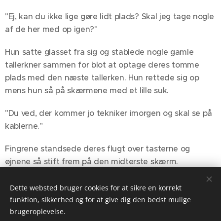
"Ej, kan du ikke lige gøre lidt plads? Skal jeg tage nogle
af de her med op igen?"
Hun satte glasset fra sig og stablede nogle gamle
tallerkner sammen for blot at optage deres tomme
plads med den næste tallerken. Hun rettede sig op
mens hun så på skærmene med et lille suk.
"Du ved, der kommer jo tekniker imorgen og skal se på
kablerne."
Fingrene standsede deres flugt over tasterne og
øjnene så stift frem på den midterste skærm.
Chatvinduer, billedesøgninger præget af hudfarvede
toner, browservinduer med forum-beskeder dannede
Dette websted bruger cookies for at sikre en korrekt
et kludetæppe af information, som ingen væverske
funktion, sikkerhed og for at give dig den bedst mulige
brugeroplevelse.
ville have kunnet udtænke.