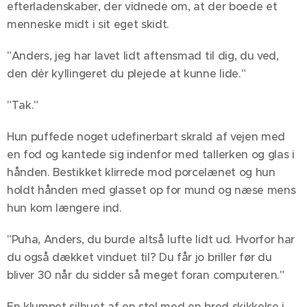
efterladenskaber, der vidnede om, at der boede et
menneske midt i sit eget skidt.
"Anders, jeg har lavet lidt aftensmad til dig, du ved,
den dér kyllingeret du plejede at kunne lide."
"Tak."
Hun puffede noget udefinerbart skrald af vejen med
en fod og kantede sig indenfor med tallerken og glas i
hånden. Bestikket klirrede mod porcelænet og hun
holdt hånden med glasset op for mund og næse mens
hun kom længere ind.
"Puha, Anders, du burde altså lufte lidt ud. Hvorfor har
du også dækket vinduet til? Du får jo briller før du
bliver 30 når du sidder så meget foran computeren."
En klumpet silhuet af en stol med en bred skikkelse i