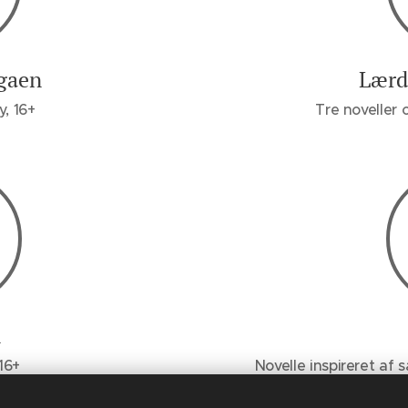
agaen
Lærd
, 16+
Tre noveller 
n
 16+
Novelle inspireret af 