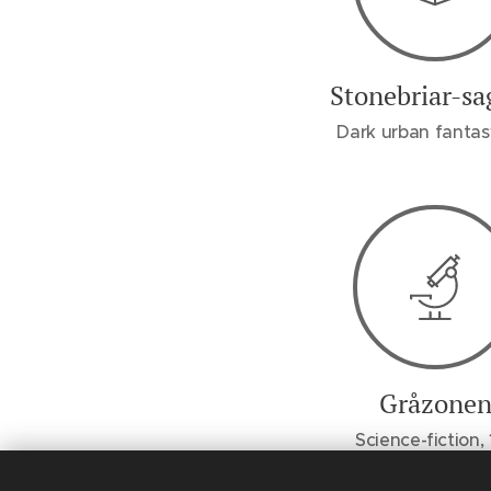
Stonebriar-s
Dark urban fantasy
Gråzone
Science-fiction,