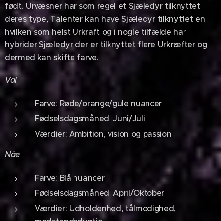
født. Urvæsner har som regel et Sjæledyr tilknyttet
deres type, Talenter kan have Sjæledyr tilknyttet en
hvilken som helst Urkraft og i nogle tilfælde har
hybrider Sjæledyr der er tilknyttet flere Urkræfter og
dermed kan skifte farve.
Val
Farve: Røde/orange/gule nuancer
Fødselsdagsmåned: Juni/Juli
Værdier: Ambition, vision og passion
Náe
Farve: Blå nuancer
Fødselsdagsmåned: April/Oktober
Værdier: Udholdenhed, tålmodighed,
modstandsdygtig