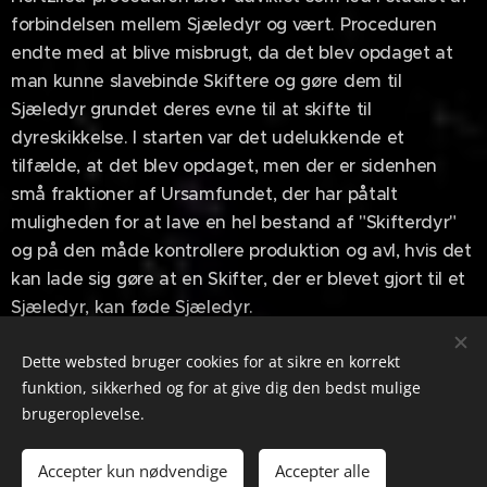
forbindelsen mellem Sjæledyr og vært. Proceduren
endte med at blive misbrugt, da det blev opdaget at
man kunne slavebinde Skiftere og gøre dem til
Sjæledyr grundet deres evne til at skifte til
dyreskikkelse. I starten var det udelukkende et
tilfælde, at det blev opdaget, men der er sidenhen
små fraktioner af Ursamfundet, der har påtalt
muligheden for at lave en hel bestand af "Skifterdyr"
og på den måde kontrollere produktion og avl, hvis det
kan lade sig gøre at en Skifter, der er blevet gjort til et
Sjæledyr, kan føde Sjæledyr.
Dette websted bruger cookies for at sikre en korrekt
funktion, sikkerhed og for at give dig den bedst mulige
brugeroplevelse.
GabrielAlex / All rights reserved
Støt mig på
Ko-fi.com
Accepter kun nødvendige
Accepter alle
Drevet af
Webnode
Cookies