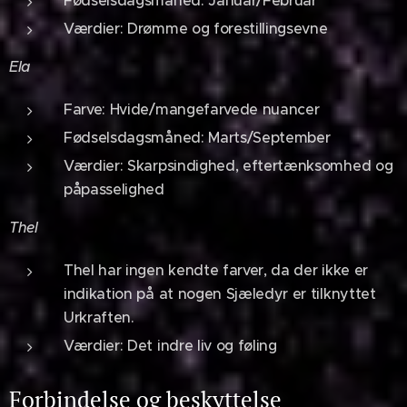
Værdier: Drømme og forestillingsevne
Ela
Farve: Hvide/mangefarvede nuancer
Fødselsdagsmåned: Marts/September
Værdier: Skarpsindighed, eftertænksomhed og
påpasselighed
Thel
Thel har ingen kendte farver, da der ikke er
indikation på at nogen Sjæledyr er tilknyttet
Urkraften.
Værdier: Det indre liv og føling
Forbindelse og beskyttelse