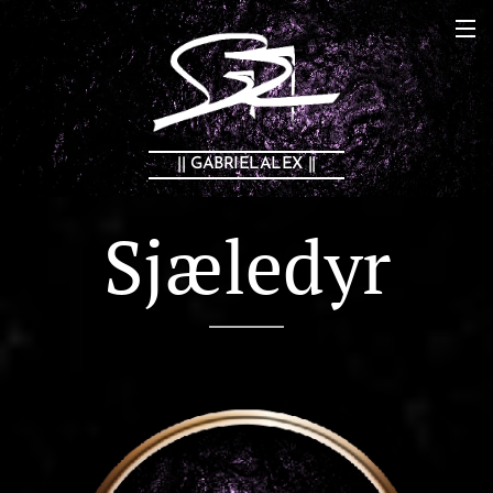
|| GABRIELALEX ||
Sjæledyr