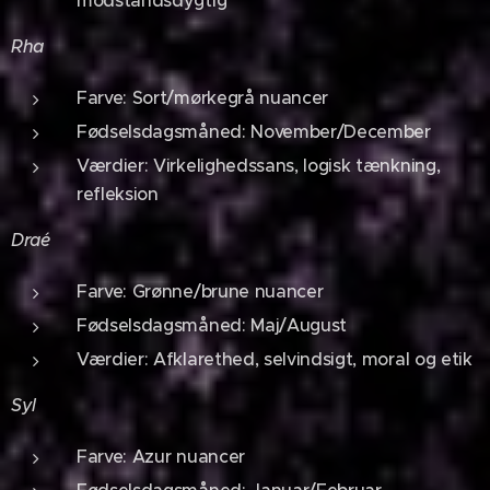
Rha
Farve: Sort/mørkegrå nuancer
Fødselsdagsmåned: November/December
Værdier: Virkelighedssans, logisk tænkning,
refleksion
Draé
Farve: Grønne/brune nuancer
Fødselsdagsmåned: Maj/August
Værdier: Afklarethed, selvindsigt, moral og etik
Syl
Farve: Azur nuancer
Fødselsdagsmåned: Januar/Februar