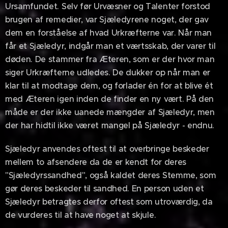
Ursamfundet. Selv før Urvæsner og Talenter forstod
brugen af remedier, var Sjæledyrene noget, der gav
dem en forståelse af hvad Urkræfterne var. Når man
får et Sjæledyr, indgår man et værtsskab, der varer til
døden. De stammer fra Æteren, som er der hvor man
siger Urkræfterne udledes. De dukker op når man er
klar til at modtage dem, og forlader én for at blive ét
med Æteren igen inden de finder en ny vært. På den
måde er der ikke uanede mængder af Sjæledyr, men
der har hidtil ikke været mangel på Sjæledyr - endnu.
Sjæledyr anvendes oftest til at overbringe beskeder
mellem to afsendere da de er kendt for deres
"Sjæledyrssandhed", også kaldet deres Stemme, som
gør deres beskeder til sandhed. En person uden et
Sjæledyr betragtes derfor oftest som utroværdig, da
de vurderes til at have noget at skjule.