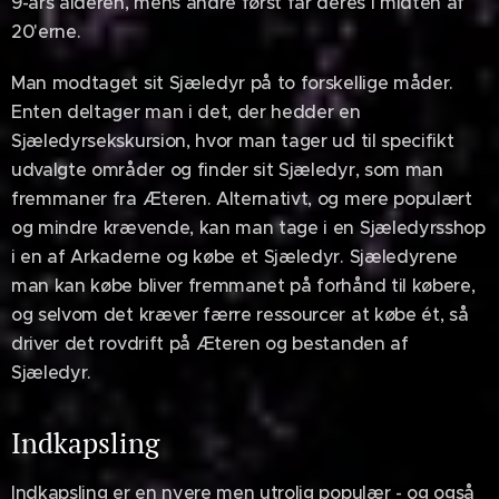
9-års alderen, mens andre først får deres i midten af
20'erne.
Man modtaget sit Sjæledyr på to forskellige måder.
Enten deltager man i det, der hedder en
Sjæledyrsekskursion, hvor man tager ud til specifikt
udvalgte områder og finder sit Sjæledyr, som man
fremmaner fra Æteren. Alternativt, og mere populært
og mindre krævende, kan man tage i en Sjæledyrsshop
i en af Arkaderne og købe et Sjæledyr. Sjæledyrene
man kan købe bliver fremmanet på forhånd til købere,
og selvom det kræver færre ressourcer at købe ét, så
driver det rovdrift på Æteren og bestanden af
Sjæledyr.
Indkapsling
Indkapsling er en nyere men utrolig populær - og også