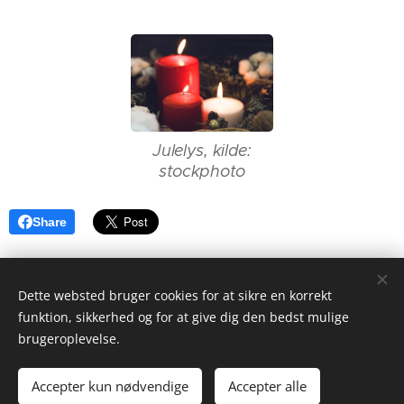
Julelys, kilde:
stockphoto
Share
Dette websted bruger cookies for at sikre en korrekt
funktion, sikkerhed og for at give dig den bedst mulige
brugeroplevelse.
GabrielAlex / All rights reserved
Støt mig på
Ko-fi.com
Accepter kun nødvendige
Accepter alle
Drevet af
Webnode
Cookies