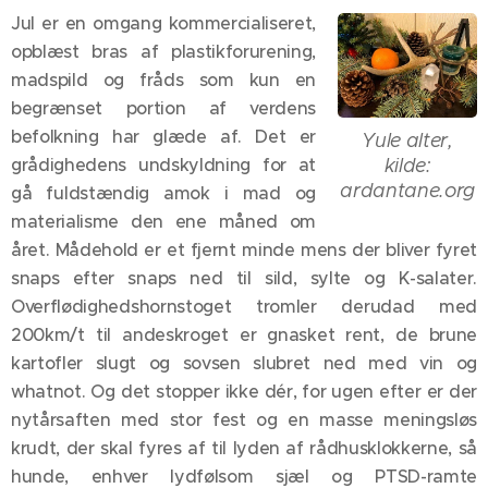
Jul er en omgang kommercialiseret,
opblæst bras af plastikforurening,
madspild og fråds som kun en
begrænset portion af verdens
befolkning har glæde af. Det er
Yule alter,
kilde:
grådighedens undskyldning for at
ardantane.org
gå fuldstændig amok i mad og
materialisme den ene måned om
året. Mådehold er et fjernt minde mens der bliver fyret
snaps efter snaps ned til sild, sylte og K-salater.
Overflødighedshornstoget tromler derudad med
200km/t til andeskroget er gnasket rent, de brune
kartofler slugt og sovsen slubret ned med vin og
whatnot. Og det stopper ikke dér, for ugen efter er der
nytårsaften med stor fest og en masse meningsløs
krudt, der skal fyres af til lyden af rådhusklokkerne, så
hunde, enhver lydfølsom sjæl og PTSD-ramte