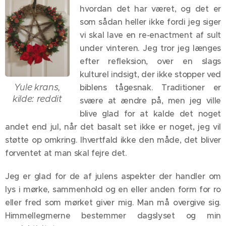
hvordan det har været, og det er
som sådan heller ikke fordi jeg siger
vi skal lave en re-enactment af sult
under vinteren. Jeg tror jeg længes
efter refleksion, over en slags
kulturel indsigt, der ikke stopper ved
Yule krans,
biblens tågesnak. Traditioner er
kilde: reddit
svære at ændre på, men jeg ville
blive glad for at kalde det noget
andet end jul, når det basalt set ikke er noget, jeg vil
støtte op omkring. Ihvertfald ikke den måde, det bliver
forventet at man skal fejre det.
Jeg er glad for de af julens aspekter der handler om
lys i mørke, sammenhold og en eller anden form for ro
eller fred som mørket giver mig. Man må overgive sig.
Himmellegmerne bestemmer dagslyset og min