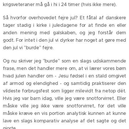
krigsveteraner må gå i hi i 24 timer (hvis ikke mere).
Så hvorfor overhovedet fejre jul? Et fåtal af danskere
tager stadig i kirke i juledagene for at finde en eller
anden mening med galskaben, og jeg forstår dem
godt. For intet i den jul vi dyrker har noget at gøre med
den jul vi "burde" fejre.
Og nu skriver jeg "burde" som en slags udskammende
frase, men det handler mere om, at vi lærer vores børn
hvad julen handler om - Jesu fødsel i en stald omgivet
af armod og elendighed - og samtidig praktiserer den
vildeste forbrugsfest som ligger milevidt fra netop dét.
Hvis jeg var barn idag, ville jeg være snotforvirret. Eller
måske ville jeg ikke være snotforvirret, for det ville
måske kræve en vis portion analytisk kunnen at kunne
lave en slags komparativ analyse af det sagte og det
gjorte.