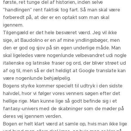
første, ret tunge del af historien, inden selve
"handlingen" rent faktisk tog fart. Så man skal være
forberedt på, at der er en optakt som man skal
igennem.
Tilgengæld er det hele besværet værd. Jeg vil ikke
sige, at Baudolino er en af mine yndlingsbøger, men
den er god og sjov på sin egen underlige måde. Man
skal ligeledes være nogenlunde velbevandret udi nogle
italienske og latinske fraser og ord, der bliver strøet ud
af og til, men så er det heldigt at Google translate kan
være nogenlunde behjælpelig.
Bogens styrke kommer specielt til udtryk i den sidste
halvdel, hvor vi følger vores venners søgen efter det
hellige rige. Man kunne lige så godt befinde sig i et
fantasy-univers med de skabninger som de møder på
deres vej igennem verden.
Bogen er helt klart værd at samle op, hvis man ikke lige