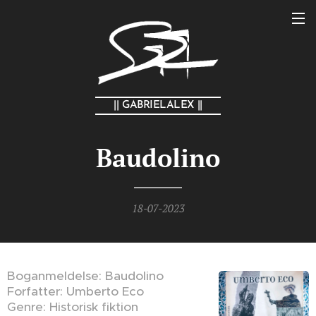
|| GABRIELALEX ||
Baudolino
18-07-2023
Boganmeldelse: Baudolino
Forfatter: Umberto Eco
Genre: Historisk fiktion