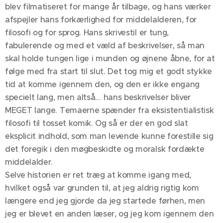
blev filmatiseret for mange år tilbage, og hans værker
afspejler hans forkærlighed for middelalderen, for
filosofi og for sprog. Hans skrivestil er tung,
fabulerende og med et væld af beskrivelser, så man
skal holde tungen lige i munden og øjnene åbne, for at
følge med fra start til slut. Det tog mig et godt stykke
tid at komme igennem den, og den er ikke engang
specielt lang, men altså… hans beskrivelser bliver
MEGET lange. Temaerne spænder fra eksistentialistisk
filosofi til tosset komik. Og så er der en god slat
eksplicit indhold, som man levende kunne forestille sig
det foregik i den møgbeskidte og moralsk fordækte
middelalder.
Selve historien er ret træg at komme igang med,
hvilket også var grunden til, at jeg aldrig rigtig kom
længere end jeg gjorde da jeg startede førhen, men
jeg er blevet en anden læser, og jeg kom igennem den